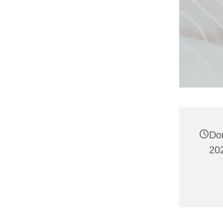
Do
202