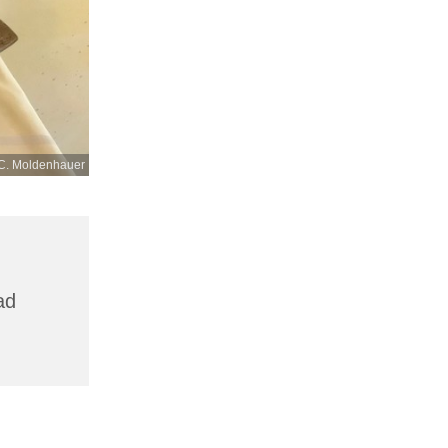
C. Moldenhauer
,
ad