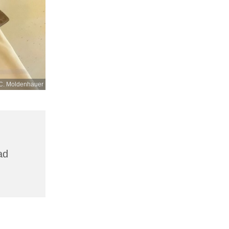
C. Moldenhauer
,
ad