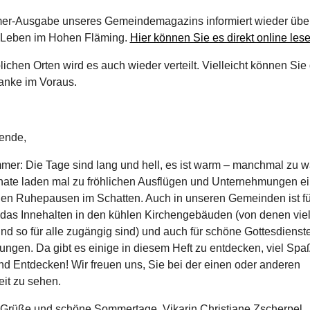
r-Ausgabe unseres Gemeindemagazins informiert wieder übe
e Leben im Hohen Fläming.
Hier können Sie es direkt online lese
ichen Orten wird es auch wieder verteilt. Vielleicht können Sie
anke im Voraus.
ende,
mmer: Die Tage sind lang und hell, es ist warm – manchmal zu 
ate laden mal zu fröhlichen Ausflügen und Unternehmungen ei
gen Ruhepausen im Schatten. Auch in unseren Gemeinden ist fü
r das Innehalten in den kühlen Kirchengebäuden (von denen viel
nd so für alle zugängig sind) und auch für schöne Gottesdienst
ungen. Da gibt es einige in diesem Heft zu entdecken, viel Sp
nd Entdecken! Wir freuen uns, Sie bei der einen oder anderen
it zu sehen.
 Grüße und schöne Sommertage, Vikarin Christiane Zscherpel