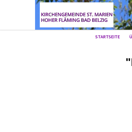
STARTSEITE
Ü
"