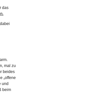
r das
n.
 dabei
warm.
n, mal zu
r beides
e „offene
e und
aß beim