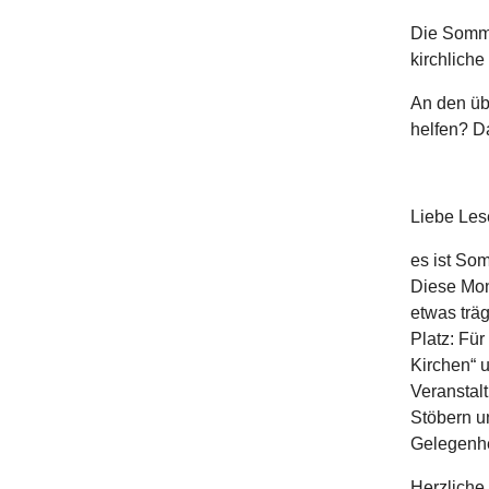
Die Somme
kirchlich
An den übl
helfen? D
Liebe Les
es ist So
Diese Mon
etwas trä
Platz: Fü
Kirchen“ u
Veranstalt
Stöbern u
Gelegenhe
Herzliche