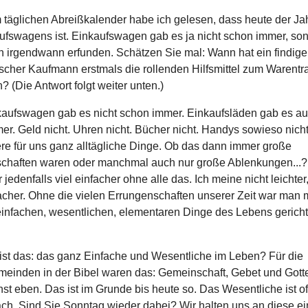
 täglichen Abreißkalender habe ich gelesen, dass heute der Ja
ufswagens ist. Einkaufswagen gab es ja nicht schon immer, so
n irgendwann erfunden. Schätzen Sie mal: Wann hat ein findige
scher Kaufmann erstmals die rollenden Hilfsmittel zum Warentr
 (Die Antwort folgt weiter unten.)
kaufswagen gab es nicht schon immer. Einkaufsläden gab es au
r. Geld nicht. Uhren nicht. Bücher nicht. Handys sowieso nich
ere für uns ganz alltägliche Dinge. Ob das dann immer große
chaften waren oder manchmal auch nur große Ablenkungen...
jedenfalls viel einfacher ohne alle das. Ich meine nicht leichter
acher. Ohne die vielen Errungenschaften unserer Zeit war man 
einfachen, wesentlichen, elementaren Dinge des Lebens gerichte
ist das: das ganz Einfache und Wesentliche im Leben? Für die
meinden in der Bibel waren das: Gemeinschaft, Gebet und Gott
st eben. Das ist im Grunde bis heute so. Das Wesentliche ist of
ach. Sind Sie Sonntag wieder dabei? Wir halten uns an diese e