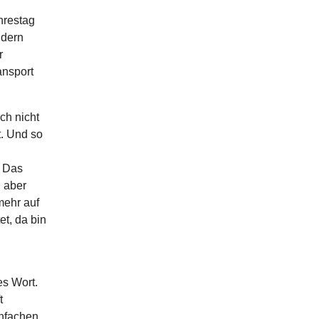
hrestag
ndern
r
ansport
ch nicht
t. Und so
? Das
, aber
mehr auf
t, da bin
es Wort.
t
infachen