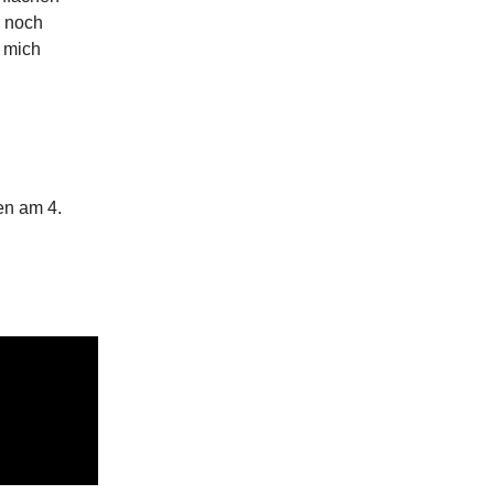
h noch
 mich
en am 4.