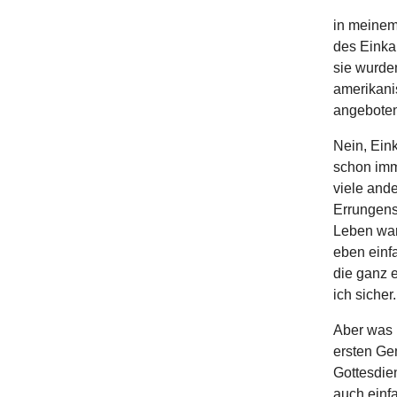
in meinem
des Einka
sie wurde
amerikani
angeboten?
Nein, Ein
schon imme
viele and
Errungens
Leben war 
eben einf
die ganz 
ich sicher.
Aber was 
ersten Ge
Gottesdien
auch einf