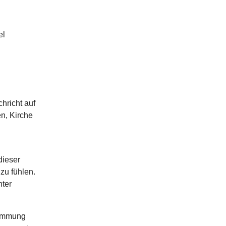
el
hricht auf
n, Kirche
dieser
zu fühlen.
nter
timmung