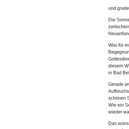
und grade
Die Sonne
zwitschern
Neuanfan
Was für e
Begegnunge
Gottesdie
diesem We
in Bad Bel
Gerade je
Aufbruchs
schönen St
Wie ein S
wieder wa
Das wünsc