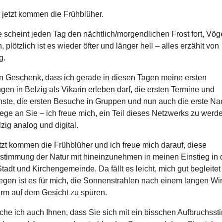
 jetzt kommen die Frühblüher.
 scheint jeden Tag den nächtlich/morgendlichen Frost fort, Vög
, plötzlich ist es wieder öfter und länger hell – alles erzählt von
g.
in Geschenk, dass ich gerade in diesen Tagen meine ersten
n in Belzig als Vikarin erleben darf, die ersten Termine und
nste, die ersten Besuche in Gruppen und nun auch die erste Nac
ge an Sie – ich freue mich, ein Teil dieses Netzwerks zu werde
zig analog und digital.
tzt kommen die Frühblüher und ich freue mich darauf, diese
stimmung der Natur mit hineinzunehmen in meinen Einstieg in 
adt und Kirchengemeinde. Da fällt es leicht, mich gut begleitet 
egen ist es für mich, die Sonnenstrahlen nach einem langen Wi
rm auf dem Gesicht zu spüren.
he ich auch Ihnen, dass Sie sich mit ein bisschen Aufbruchss